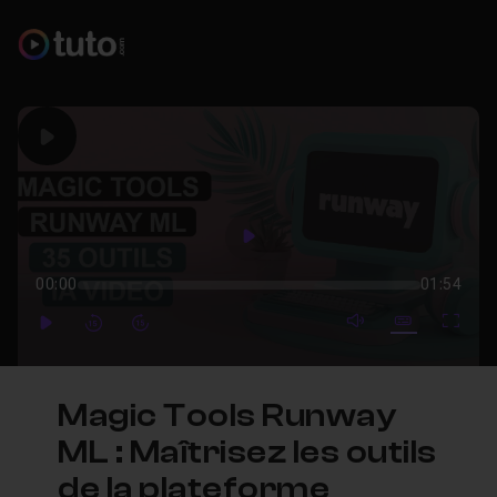
Play
Play
00:00
01:54
mute video
Subtitles
Full
Play
Forward
Forward
Magic Tools Runway
ML : Maîtrisez les outils
de la plateforme