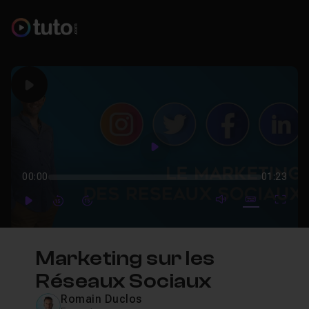
Play
Play
00:00
01:23
mute video
Subtitles
Full
Play
Forward
Forward
Marketing sur les
Réseaux Sociaux
Romain Duclos