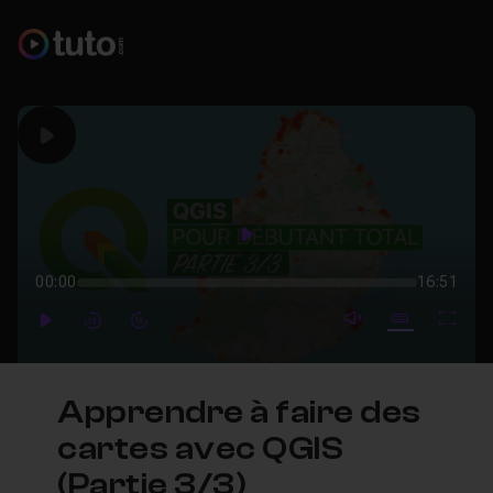
Play
Play
00:00
16:51
mute video
Subtitles
Full
Play
Forward
Forward
Apprendre à faire des
cartes avec QGIS
(Partie 3/3)