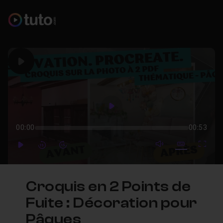
Play
Play
00:00
00:53
mute video
Subtitles
Full
Play
Forward
Forward
Croquis en 2 Points de
Fuite : Décoration pour
Pâques