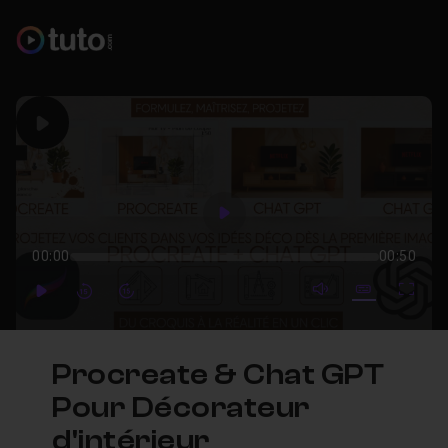
Play
Play
00:00
00:50
mute video
Subtitles
Full
Play
Forward
Forward
Procreate & Chat GPT
Pour Décorateur
d'intérieur