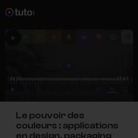
Play
Play
00:00
03:47
mute video
Subtitles
Full
Play
Forward
Forward
Le pouvoir des
couleurs : applications
en design, packaging