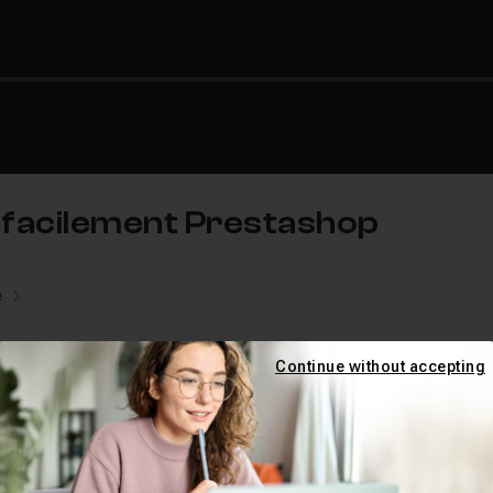
er facilement Prestashop
e