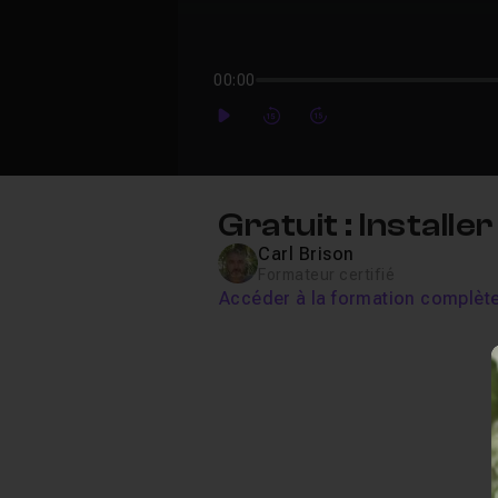
00:00
Play
Forward
Forward
Gratuit : Install
Carl Brison
Formateur certifié
Accéder à la formation complèt