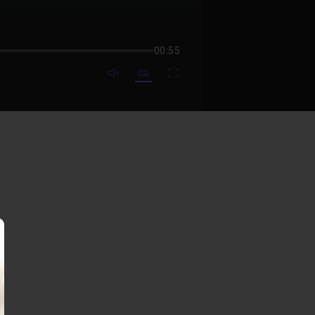
00:55
mute video
Subtitles
Fullscreen