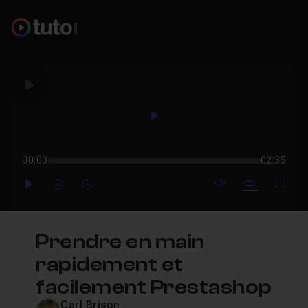
Play
Play
00:00
02:35
mute video
Subtitles
Full
Play
Forward
Forward
Prendre en main
rapidement et
facilement Prestashop
Carl Brison