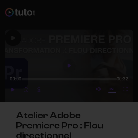
Play
Play
00:00
00:32
mute video
Subtitles
Full
Play
Forward
Forward
Atelier Adobe
Premiere Pro : Flou
directionnel