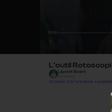
00:00
Play
Forward
Forward
L'outil Rotoscop
Laurent Briere
Formateur
Accéder à la formation complèt