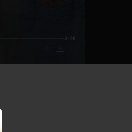
01:10
mute video
Subtitles
Fullscreen