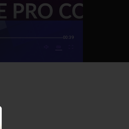
00:39
mute video
Subtitles
Fullscreen