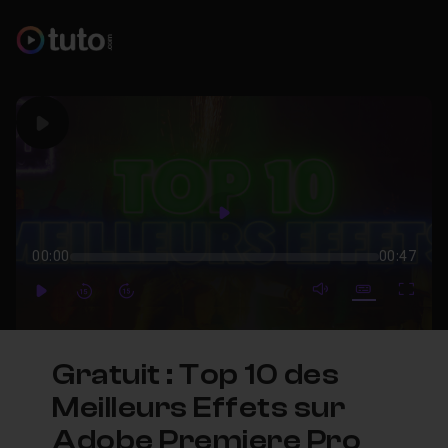
Play
Play
00:00
00:47
mute video
Subtitles
Full
Play
Forward
Forward
Gratuit : Top 10 des
Meilleurs Effets sur
Adobe Premiere Pro