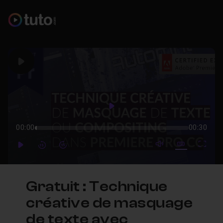
Play
Play
00:00
00:30
mute video
Subtitles
Full
Play
Forward
Forward
Gratuit : Technique
créative de masquage
de texte avec