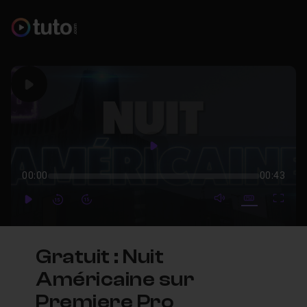
Play
Play
00:00
00:43
mute video
Subtitles
Full
Play
Forward
Forward
Gratuit : Nuit
Américaine sur
Premiere Pro