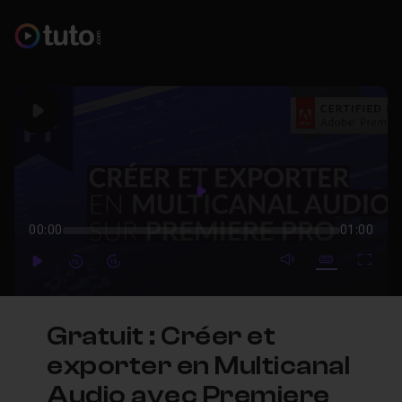
Play
Play
00:00
01:00
mute video
Subtitles
Full
Play
Forward
Forward
Gratuit : Créer et
exporter en Multicanal
Audio avec Premiere