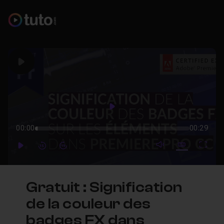
Play
Play
00:00
00:29
mute video
Subtitles
Full
Play
Forward
Forward
Gratuit : Signification
de la couleur des
badges FX dans