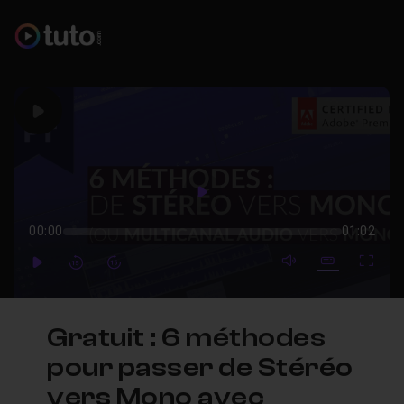
Play
Play
00:00
01:02
mute video
Subtitles
Full
Play
Forward
Forward
Gratuit : 6 méthodes
pour passer de Stéréo
vers Mono avec