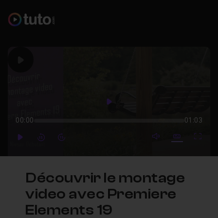
Play
Play
00:00
01:03
mute video
Subtitles
Full
Play
Forward
Forward
Découvrir le montage
video avec Premiere
Elements 19