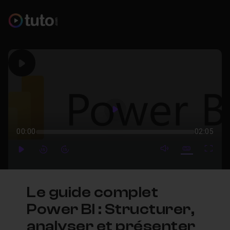
Play
Play
00:00
02:05
mute video
Subtitles
Full
Play
Forward
Forward
Le guide complet
Power BI : Structurer,
analyser et présenter