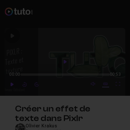
Play
Play
00:00
00:53
mute video
Subtitles
Full
Play
Forward
Forward
Créer un effet de
texte dans Pixlr
Olivier Krakus