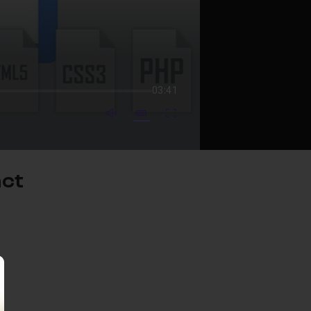
03:41
mute video
Subtitles
Fullscreen
act