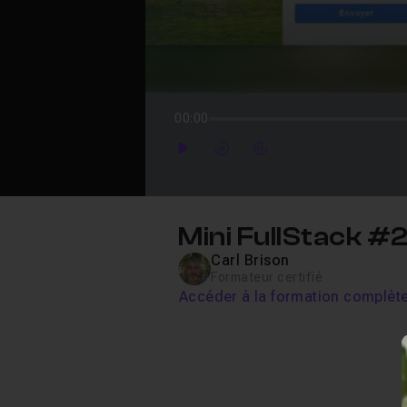
00:00
Play
Forward
Forward
Mini FullStack #
Carl Brison
Formateur certifié
Accéder à la formation complèt