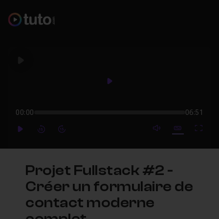
Play
Play
00:00
06:51
mute video
Subtitles
Full
Play
Forward
Forward
Projet Fullstack #2 -
Créer un formulaire de
contact moderne
complet