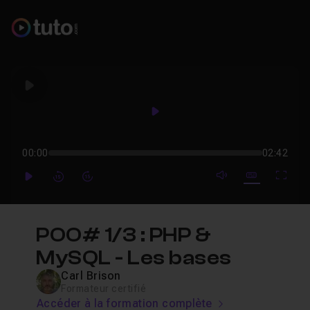
Play
Play
00:00
02:42
mute video
Subtitles
Full
Play
Forward
Forward
POO# 1/3 : PHP &
MySQL - Les bases
Carl Brison
Formateur certifié
Accéder à la formation complète