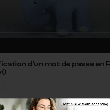
ification d’un mot de passe en
()
e