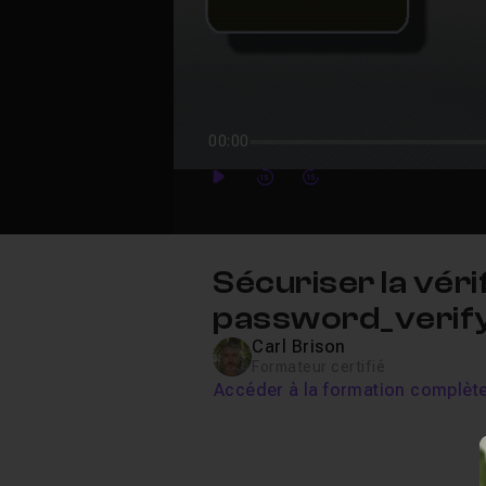
00:00
Play
Forward
Forward
Sécuriser la vér
password_verify
Carl Brison
Formateur certifié
Accéder à la formation complèt