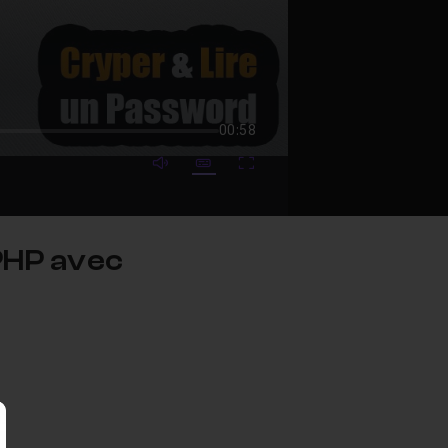
00:58
mute video
Subtitles
Fullscreen
 PHP avec