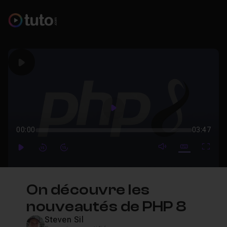
Play
Play
00:00
03:47
mute video
Subtitles
Full
Play
Forward
Forward
On découvre les
nouveautés de PHP 8
Steven Sil