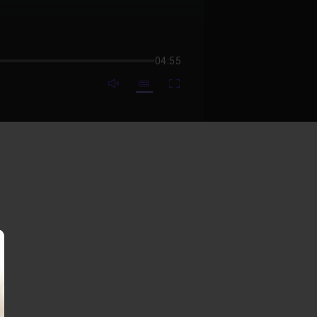
04:55
mute video
Subtitles
Fullscreen