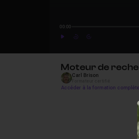
00:00
Play
Forward
Forward
Moteur de reche
Carl Brison
Formateur certifié
Accéder à la formation complèt