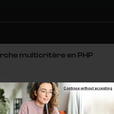
rche multicritère en PHP
e