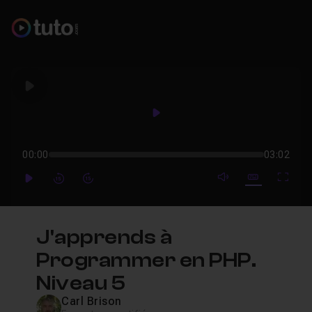
Play
Play
00:00
03:02
mute video
Subtitles
Full
Play
Forward
Forward
J'apprends à
Programmer en PHP.
Niveau 5
Carl Brison