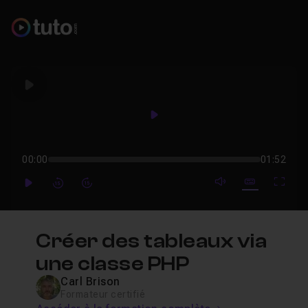
Play
Play
00:00
01:52
mute video
Subtitles
Full
Play
Forward
Forward
Créer des tableaux via
une classe PHP
Carl Brison
Formateur certifié