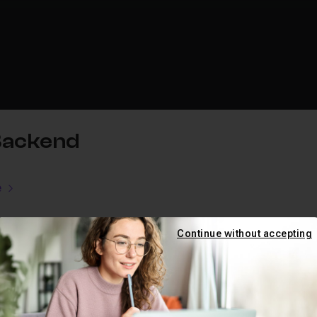
 Backend
e