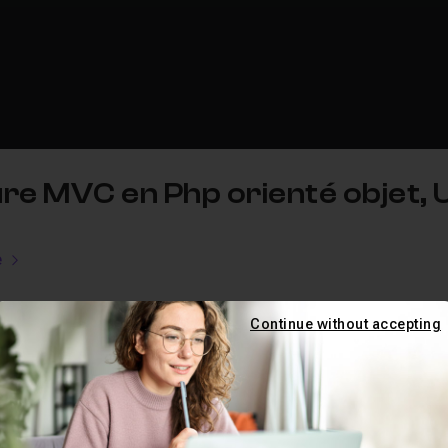
ure MVC en Php orienté objet,
e