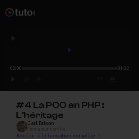
Play
Play
00:00
01:32
mute video
Subtitles
Full
Play
Forward
Forward
#4 La POO en PHP :
L'héritage
Carl Brison
Formateur certifié
Accéder à la formation complète