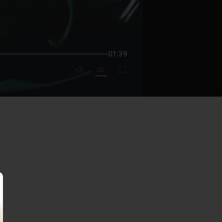
01:39
mute video
Subtitles
Fullscreen