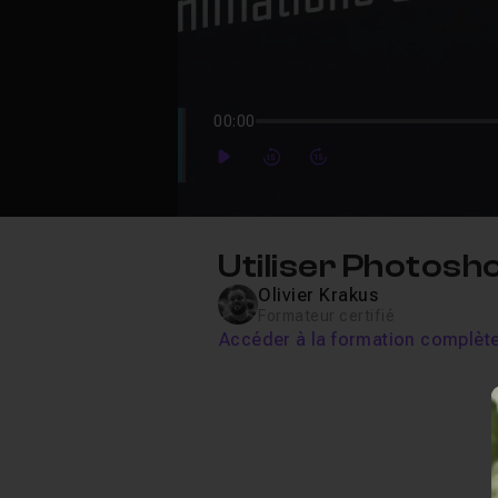
00:00
Play
Forward
Forward
Utiliser Photosh
Olivier Krakus
Formateur certifié
Accéder à la formation complèt