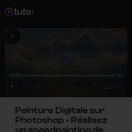
Play
Play
00:00
01:42
mute video
Subtitles
Full
Play
Forward
Forward
Peinture Digitale sur
Photoshop - Réalisez
un speedpainting de