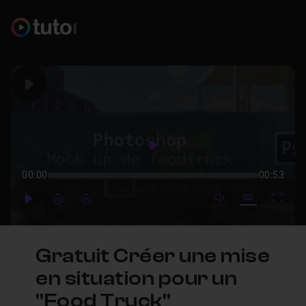
Play
Play
00:00
00:53
mute video
Subtitles
Full
Play
Forward
Forward
Gratuit Créer une mise
en situation pour un
"Food Truck"