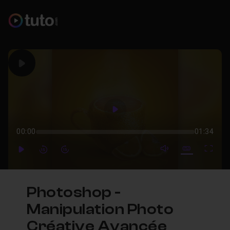
Play
Play
00:00
01:34
mute video
Subtitles
Full
Play
Forward
Forward
Photoshop -
Manipulation Photo
Créative Avancée