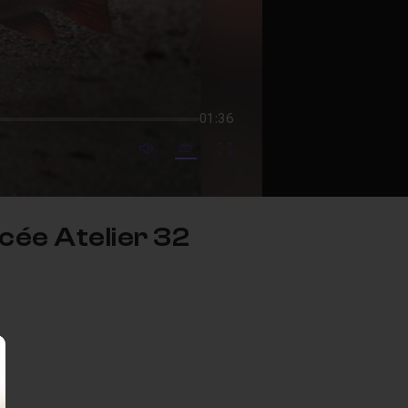
01:36
mute video
Subtitles
Fullscreen
cée Atelier 32