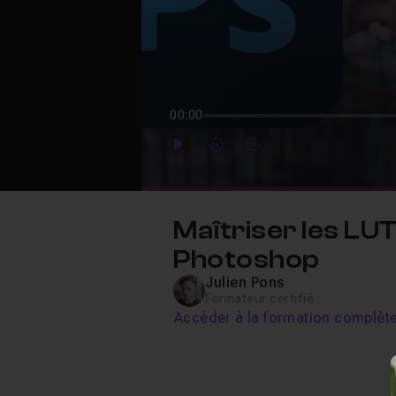
00:00
Play
Forward
Forward
Maîtriser les LU
Photoshop
Julien Pons
Formateur certifié
Accéder à la formation complèt