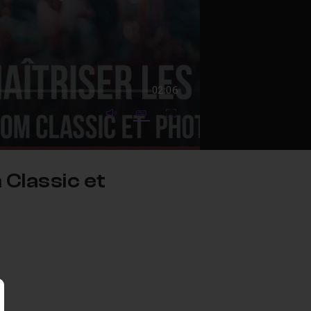
02:06
mute video
Subtitles
Fullscreen
Classic et