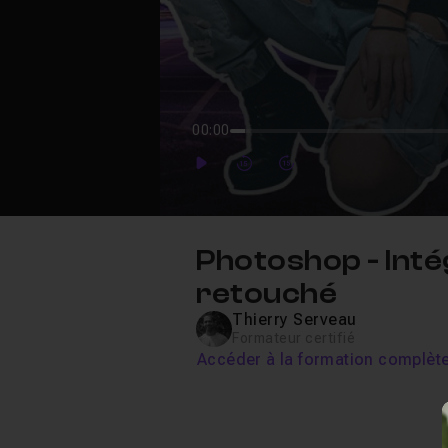
00:00
Play
Forward
Forward
Photoshop - Int
retouché
Thierry Serveau
Formateur certifié
Accéder à la formation complèt