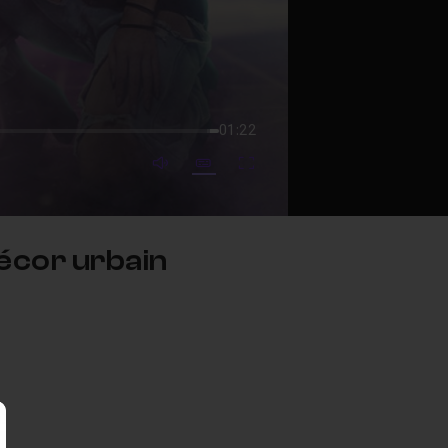
01:22
mute video
Subtitles
Fullscreen
écor urbain