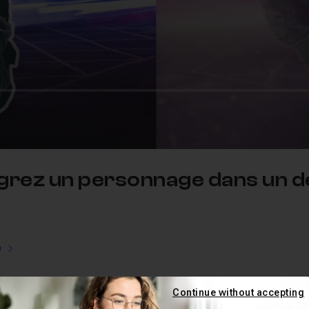
égrez un personnage dans un d
e