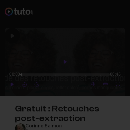
Play
Play
00:00
00:45
mute video
Subtitles
Full
Play
Forward
Forward
Gratuit : Retouches
post-extraction
Corinne Salmon