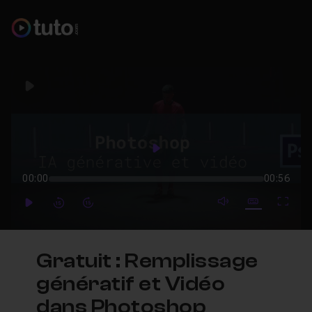
Play
Play
00:00
00:56
mute video
Subtitles
Full
Play
Forward
Forward
Gratuit : Remplissage
génératif et Vidéo
dans Photoshop