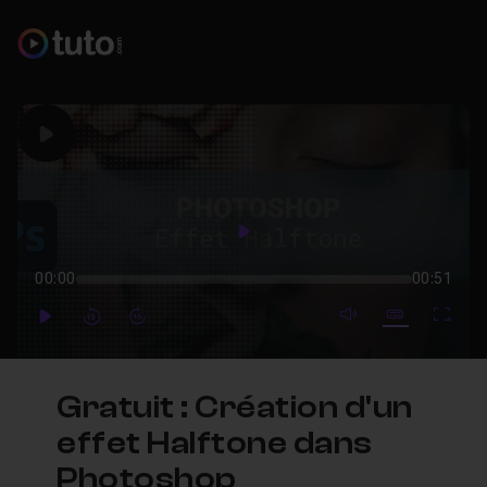
Play
Play
00:00
00:51
mute video
Subtitles
Full
Play
Forward
Forward
Gratuit : Création d'un
effet Halftone dans
Photoshop