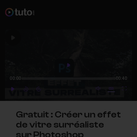
Play
Play
00:00
00:40
mute video
Subtitles
Full
Play
Forward
Forward
Gratuit : Créer un effet
de vitre surréaliste
sur Photoshop