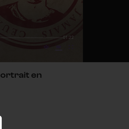
01:22
mute video
Subtitles
Fullscreen
ortrait en