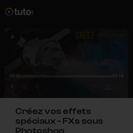
Play
Play
00:00
03:16
mute video
Subtitles
Full
Play
Forward
Forward
Créez vos effets
spéciaux - FXs sous
Photoshop