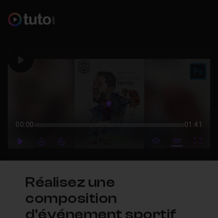
Play
Play
00:00
01:41
mute video
Subtitles
Full
Play
Forward
Forward
Réalisez une
composition
d'événement sportif