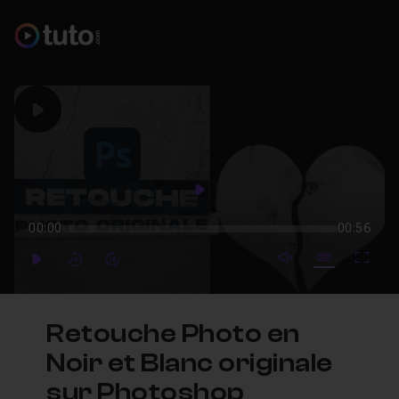
Play
Play
00:00
00:56
mute video
Subtitles
Full
Play
Forward
Forward
Retouche Photo en
Noir et Blanc originale
sur Photoshop