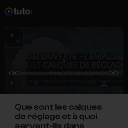
Play
Play
00:00
00:59
mute video
Subtitles
Full
Play
Forward
Forward
Que sont les calques
de réglage et à quoi
servent-ils dans