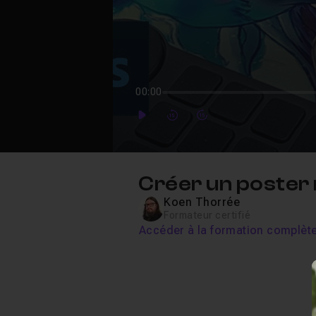
00:00
Play
Forward
Forward
Créer un poster 
Koen Thorrée
Formateur certifié
Accéder à la formation complèt