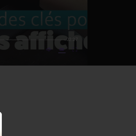
02:27
mute video
Subtitles
Fullscreen