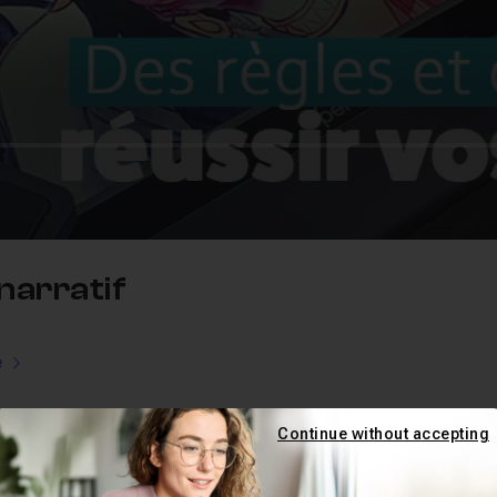
narratif
e