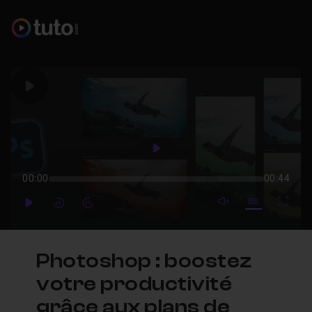
Play
Play
00:00
00:44
mute video
Subtitles
Full
Play
Forward
Forward
Photoshop : boostez
votre productivité
grâce aux plans de