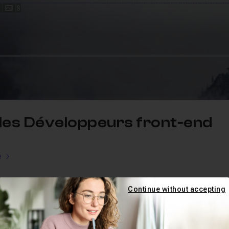
les Développeurs front-end
e