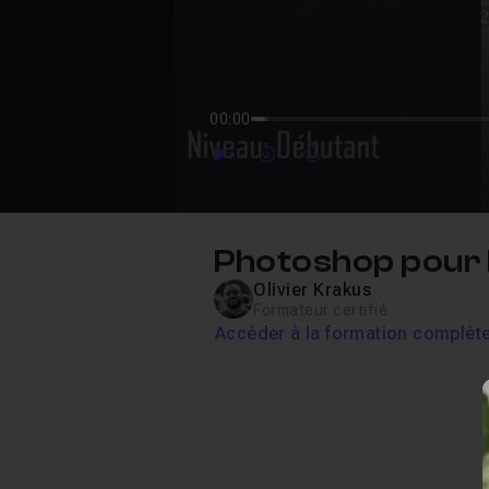
00:00
Play
Forward
Forward
Photoshop pour 
Olivier Krakus
Formateur certifié
Accéder à la formation complèt