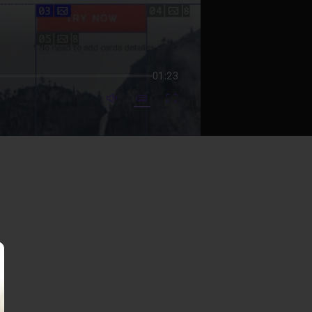
01:23
mute video
Subtitles
Fullscreen